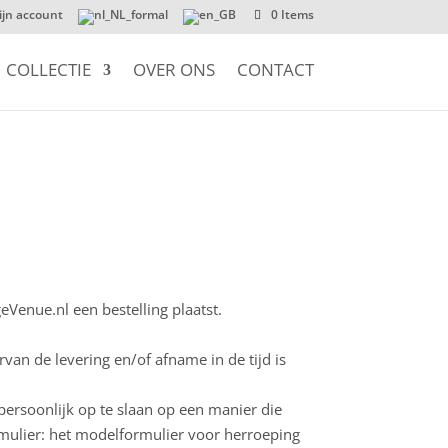
ijn account
0 Items
COLLECTIE
OVER ONS
CONTACT
eVenue.nl een bestelling plaatst.
an de levering en/of afname in de tijd is
ersoonlijk op te slaan op een manier die
mulier: het modelformulier voor herroeping