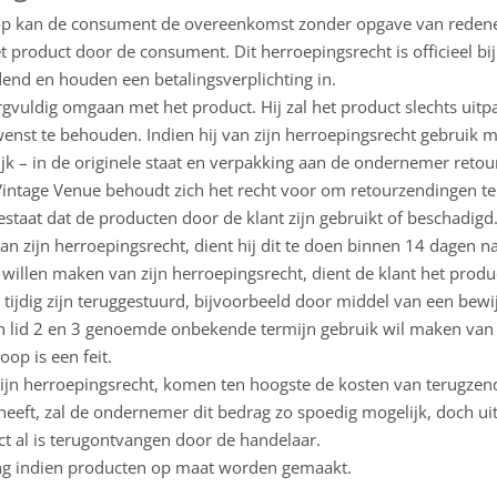
hop kan de consument de overeenkomst zonder opgave van reden
t product door de consument. Dit herroepingsrecht is officieel bij
ndend en houden een betalingsverplichting in.
gvuldig omgaan met het product. Hij zal het product slechts uitpa
nst te behouden. Indien hij van zijn herroepingsrecht gebruik ma
lijk – in de originele staat en verpakking aan de ondernemer re
s. Vintage Venue behoudt zich het recht voor om retourzendingen t
taat dat de producten door de klant zijn gebruikt of beschadigd
n zijn herroepingsrecht, dient hij dit te doen binnen 14 dagen n
illen maken van zijn herroepingsrecht, dient de klant het produ
tijdig zijn teruggestuurd, bijvoorbeeld door middel van een bewi
 in lid 2 en 3 genoemde onbekende termijn gebruik wil maken van z
op is een feit.
ijn herroepingsrecht, komen ten hoogste de kosten van terugzend
eeft, zal de ondernemer dit bedrag zo spoedig mogelijk, doch uit
uct al is terugontvangen door de handelaar.
sing indien producten op maat worden gemaakt.