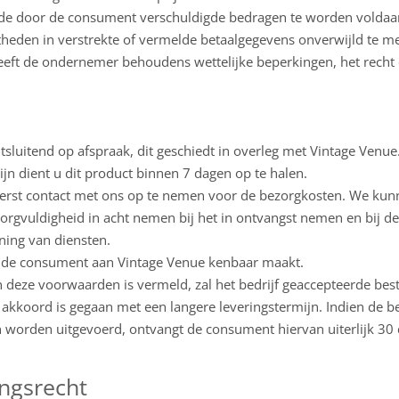
 de door de consument verschuldigde bedragen te worden voldaa
theden in verstrekte of vermelde betaalgegevens onverwijld te m
eeft de ondernemer behoudens wettelijke beperkingen, het recht
sluitend op afspraak, dit geschiedt in overleg met Vintage Venue
n dient u dit product binnen 7 dagen op te halen.
 eerst contact met ons op te nemen voor de bezorgkosten. We kun
orgvuldigheid in acht nemen bij het in ontvangst nemen en bij de
ning van diensten.
dat de consument aan Vintage Venue kenbaar maakt.
 deze voorwaarden is vermeld, zal het bedrijf geaccepteerde bes
akkoord is gegaan met een langere leveringstermijn. Indien de be
an worden uitgevoerd, ontvangt de consument hiervan uiterlijk 30 
ingsrecht