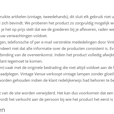
ikte artikelen (vintage, tweedehands), dit sluit elk gebruik niet 
l zich bevindt. We proberen het product zo zorgvuldig mogelijk wee
je het op prijs stelt dat we de goederen bij je afleveren, raden we
n uw verwachtingen voldoet.
ingen, telefonische of per e-mail verstrekte mededelingen door Vi
deert niet dat alle informatie over de producten consistent is. E
nding van de overeenkomst. Indien het product volledig afwijkt 
lant tegemoet te komen.
en) vaak met de originele bedrading die niet altijd voldoet aan d
 raadplegen. Vintage Venue verkoopt vintage lampen zonder gloei
orden gehouden indien de klant redelijkerwijs had behoren te be
ct van de site worden verwijderd. Het kan dus voorkomen dat een 
ordt het verkocht aan de persoon bij wie het product het eerst is 
en