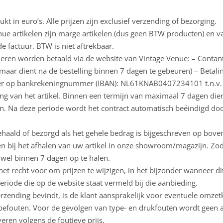
ukt in euro’s. Alle prijzen zijn exclusief verzending of bezorging.
e artikelen zijn marge artikelen (dus geen BTW producten) en va
 factuur. BTW is niet aftrekbaar.
ren worden betaald via de website van Vintage Venue: – Contante b
 maar dient na de bestelling binnen 7 dagen te gebeuren) – Betali
ver op bankrekeningnummer (IBAN): NL61KNAB0407234101 t.n.v. 
 van het artikel. Binnen een termijn van maximaal 7 dagen dien
n. Na deze periode wordt het contract automatisch beëindigd door
ehaald of bezorgd als het gehele bedrag is bijgeschreven op bo
n bij het afhalen van uw artikel in onze showroom/magazijn. Zodra
 wel binnen 7 dagen op te halen.
et recht voor om prijzen te wijzigen, in het bijzonder wanneer dit
periode die op de website staat vermeld bij die aanbieding.
verzending bevindt, is de klant aansprakelijk voor eventuele omzet
ypefouten. Voor de gevolgen van type- en drukfouten wordt geen a
veren volgens de foutieve prijs.