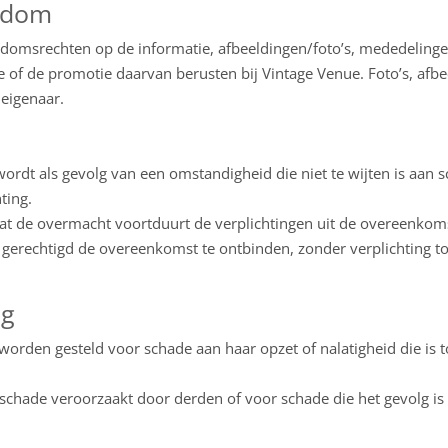
endom
gendomsrechten op de informatie, afbeeldingen/foto’s, mededeling
e of de promotie daarvan berusten bij Vintage Venue. Foto’s, af
eigenaar.
ordt als gevolg van een omstandigheid die niet te wijten is aan sc
ting.
at de overmacht voortduurt de verplichtingen uit de overeenkoms
 gerechtigd de overeenkomst te ontbinden, zonder verplichting t
ng
worden gesteld voor schade aan haar opzet of nalatigheid die is t
 schade veroorzaakt door derden of voor schade die het gevolg is 