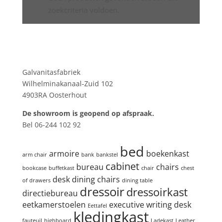
zoekcriteria voldoen.
Showroom
Galvanitasfabriek
Wilhelminakanaal-Zuid 102
4903RA Oosterhout
De showroom is geopend op afspraak.
Bel 06-244 102 92
Product tags
bed
armoire
boekenkast
arm chair
bank
bankstel
cabinet
bureau
chairs
bookcase
buffetkast
chair
chest
desk
dining chairs
of drawers
dining table
dressoir
dressoirkast
directiebureau
eetkamerstoelen
executive writing desk
Eettafel
kledingkast
fauteuil
highboard
Ladekast
Leather