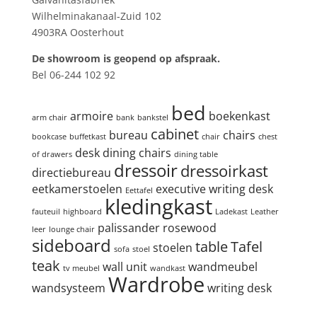
Wilhelminakanaal-Zuid 102
4903RA Oosterhout
De showroom is geopend op afspraak.
Bel 06-244 102 92
Product tags
bed
armoire
boekenkast
arm chair
bank
bankstel
cabinet
bureau
chairs
bookcase
buffetkast
chair
chest
desk
dining chairs
of drawers
dining table
dressoir
dressoirkast
directiebureau
eetkamerstoelen
executive writing desk
Eettafel
kledingkast
fauteuil
highboard
Ladekast
Leather
palissander
rosewood
leer
lounge chair
sideboard
table
Tafel
stoelen
sofa
stoel
teak
wall unit
wandmeubel
tv meubel
wandkast
Wardrobe
wandsysteem
writing desk
Zoeken