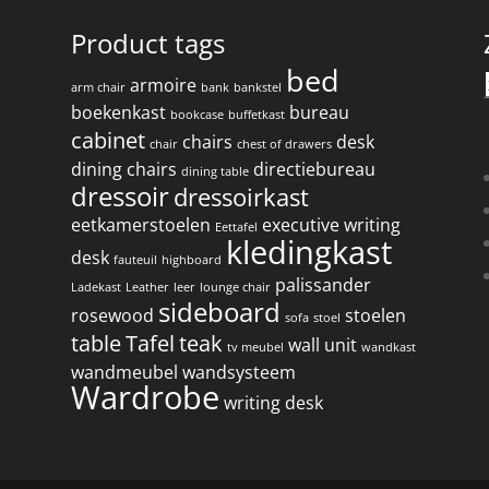
Product tags
bed
armoire
arm chair
bank
bankstel
boekenkast
bureau
bookcase
buffetkast
cabinet
chairs
desk
chair
chest of drawers
dining chairs
directiebureau
dining table
dressoir
dressoirkast
eetkamerstoelen
executive writing
Eettafel
kledingkast
desk
fauteuil
highboard
palissander
Ladekast
Leather
leer
lounge chair
sideboard
rosewood
stoelen
sofa
stoel
table
Tafel
teak
wall unit
tv meubel
wandkast
wandmeubel
wandsysteem
Wardrobe
writing desk