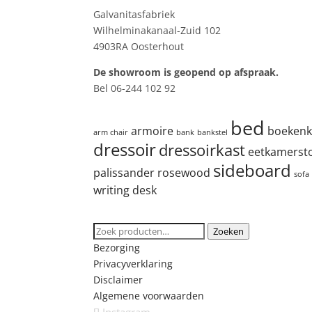
Galvanitasfabriek
Wilhelminakanaal-Zuid 102
4903RA Oosterhout
De showroom is geopend op afspraak.
Bel 06-244 102 92
Product tags
bed
armoire
boekenk
arm chair
bank
bankstel
dressoir
dressoirkast
eetkamerst
sideboard
palissander
rosewood
sofa
writing desk
Zoeken
Zoeken
Zoeken
naar:
Bezorging
Privacyverklaring
Disclaimer
Algemene voorwaarden