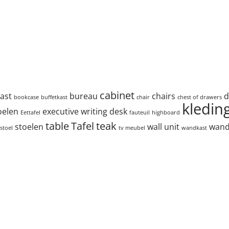
cabinet
ast
bureau
chairs
d
bookcase
buffetkast
chair
chest of drawers
kledin
oelen
executive writing desk
Eettafel
fauteuil
highboard
table
Tafel
teak
stoelen
wall unit
wan
stoel
tv meubel
wandkast