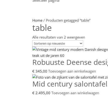
Selecteer pagina
Home
/ Producten getagged “table”
table
Gesorteerd
Alle resultaten van 2 weergeven
op
laatst
Robuuste Deense design
€
345,00
Toevoegen aan winkelwagen
Mid century salontafel
€
2.495,00
Toevoegen aan winkelwagen
Showroom