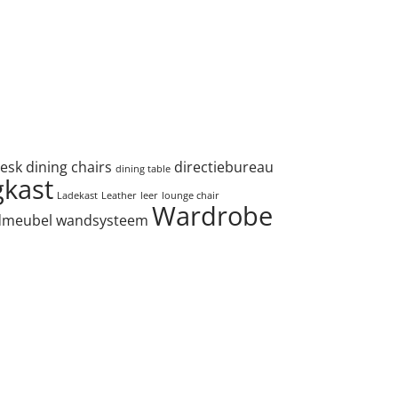
esk
dining chairs
directiebureau
dining table
gkast
Ladekast
Leather
leer
lounge chair
Wardrobe
dmeubel
wandsysteem