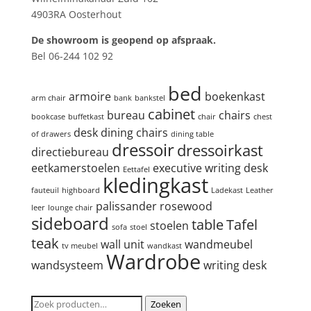
4903RA Oosterhout
De showroom is geopend op afspraak.
Bel 06-244 102 92
Product tags
bed
armoire
boekenkast
arm chair
bank
bankstel
cabinet
bureau
chairs
bookcase
buffetkast
chair
chest
desk
dining chairs
of drawers
dining table
dressoir
dressoirkast
directiebureau
eetkamerstoelen
executive writing desk
Eettafel
kledingkast
fauteuil
highboard
Ladekast
Leather
palissander
rosewood
leer
lounge chair
sideboard
table
Tafel
stoelen
sofa
stoel
teak
wall unit
wandmeubel
tv meubel
wandkast
Wardrobe
wandsysteem
writing desk
Zoeken
Zoeken
Zoeken