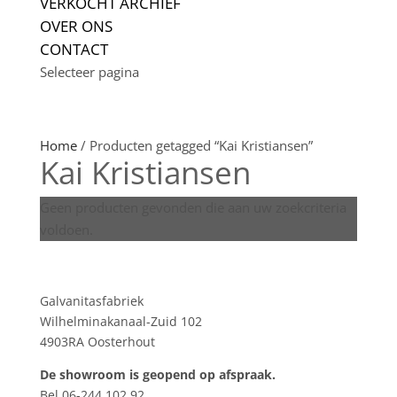
VERKOCHT ARCHIEF
OVER ONS
CONTACT
Selecteer pagina
Home
/ Producten getagged “Kai Kristiansen”
Kai Kristiansen
Geen producten gevonden die aan uw zoekcriteria
voldoen.
Showroom
Galvanitasfabriek
Wilhelminakanaal-Zuid 102
4903RA Oosterhout
De showroom is geopend op afspraak.
Bel 06-244 102 92