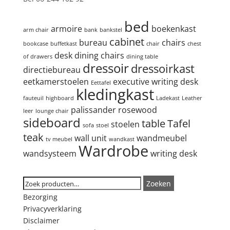
Product tags
bed
armoire
boekenkast
arm chair
bank
bankstel
cabinet
bureau
chairs
bookcase
buffetkast
chair
chest
desk
dining chairs
of drawers
dining table
dressoir
dressoirkast
directiebureau
eetkamerstoelen
executive writing desk
Eettafel
kledingkast
fauteuil
highboard
Ladekast
Leather
palissander
rosewood
leer
lounge chair
sideboard
table
Tafel
stoelen
sofa
stoel
teak
wall unit
wandmeubel
tv meubel
wandkast
Wardrobe
wandsysteem
writing desk
Zoeken
Zoeken
Zoeken
naar:
Bezorging
Privacyverklaring
Disclaimer