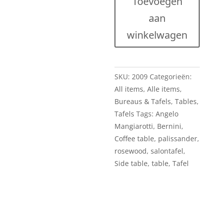
Toevoegen
century
aan
salontafel
van
winkelwagen
Angelo
Mangiarotti
-
SKU:
2009
Categorieën:
Bernini,
All items
,
Alle items
,
jaren
Bureaus & Tafels
,
Tables
,
'60
Tafels
Tags:
Angelo
hoeveelheid
Mangiarotti
,
Bernini
,
Coffee table
,
palissander
,
rosewood
,
salontafel
,
Side table
,
table
,
Tafel