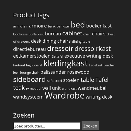
Product tags
bed
armoire
boekenkast
arm chair
bank
bankstel
cabinet
bureau
chairs
bookcase
buffetkast
chair
chest
desk
dining chairs
of drawers
dining table
dressoir
dressoirkast
directiebureau
eetkamerstoelen
executive writing desk
Eettafel
kledingkast
fauteuil
highboard
Ladekast
Leather
palissander
rosewood
leer
lounge chair
sideboard
table
Tafel
stoelen
sofa
stoel
teak
wall unit
wandmeubel
tv meubel
wandkast
Wardrobe
wandsysteem
writing desk
Zoeken
Zoeken
Zoeken