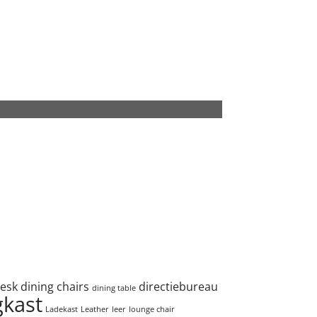
esk
dining chairs
directiebureau
dining table
gkast
Ladekast
Leather
leer
lounge chair