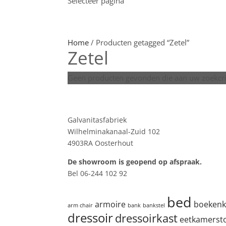
Selecteer pagina
Home
/ Producten getagged “Zetel”
Zetel
Geen producten gevonden die aan uw zoekcri
Showroom
Galvanitasfabriek
Wilhelminakanaal-Zuid 102
4903RA Oosterhout
De showroom is geopend op afspraak.
Bel 06-244 102 92
Product tags
bed
armoire
boekenk
arm chair
bank
bankstel
dressoir
dressoirkast
eetkamerst