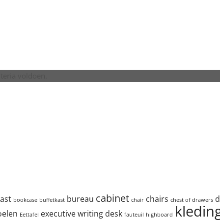
teria voldoen.
cabinet
ast
bureau
chairs
d
bookcase
buffetkast
chair
chest of drawers
kledin
oelen
executive writing desk
Eettafel
fauteuil
highboard