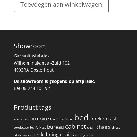
Toevoegen aan winkelwagen
Showroom
Galvanitasfabriek
Wilhelminakanaal-Zuid 102
4903RA Oosterhout
De showroom is geopend op afspraak.
Bel 06-244 102 92
Product tags
bed
armoire
boekenkast
arm chair
bank
bankstel
cabinet
bureau
chairs
bookcase
buffetkast
chair
chest
desk
dining chairs
of drawers
dining table