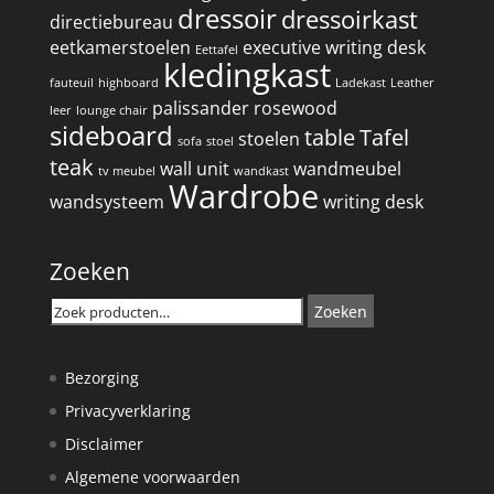
dressoir
dressoirkast
directiebureau
eetkamerstoelen
executive writing desk
Eettafel
kledingkast
fauteuil
highboard
Ladekast
Leather
palissander
rosewood
leer
lounge chair
sideboard
table
Tafel
stoelen
sofa
stoel
teak
wall unit
wandmeubel
tv meubel
wandkast
Wardrobe
wandsysteem
writing desk
Zoeken
Zoeken
Zoeken
naar:
Bezorging
Privacyverklaring
Disclaimer
Algemene voorwaarden