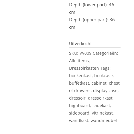
Depth (lower part): 46
cm
Depth (upper part): 36
cm
Uitverkocht
SKU:
VV009
Categorieën:
Alle items
,
Dressoirkasten
Tags:
boekenkast
,
bookcase
,
buffetkast
,
cabinet
,
chest
of drawers
,
display case
,
dressoir
,
dressoirkast
,
highboard
,
Ladekast
,
sideboard
,
vitrinekast
,
wandkast
,
wandmeubel