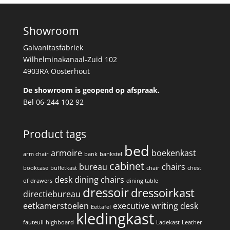
Showroom
Galvanitasfabriek
Wilhelminakanaal-Zuid 102
4903RA Oosterhout
De showroom is geopend op afspraak.
Bel 06-244 102 92
Product tags
bed
armoire
boekenkast
arm chair
bank
bankstel
cabinet
bureau
chairs
bookcase
buffetkast
chair
chest
desk
dining chairs
of drawers
dining table
dressoir
dressoirkast
directiebureau
eetkamerstoelen
executive writing desk
Eettafel
kledingkast
fauteuil
highboard
Ladekast
Leather