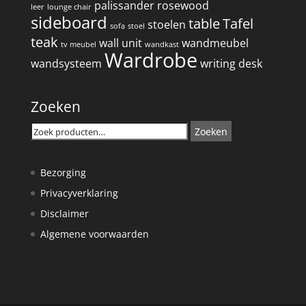
palissander
rosewood
leer
lounge chair
sideboard
table
Tafel
stoelen
sofa
stoel
teak
wall unit
wandmeubel
tv meubel
wandkast
Wardrobe
wandsysteem
writing desk
Zoeken
Zoeken
Zoeken
naar:
Bezorging
Privacyverklaring
Disclaimer
Algemene voorwaarden