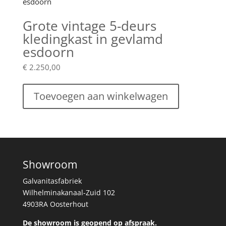
Grote vintage 5-deurs
kledingkast in gevlamd
esdoorn
€
2.250,00
Toevoegen aan winkelwagen
Showroom
Galvanitasfabriek
Wilhelminakanaal-Zuid 102
4903RA Oosterhout
De showroom is geopend op afspraak.