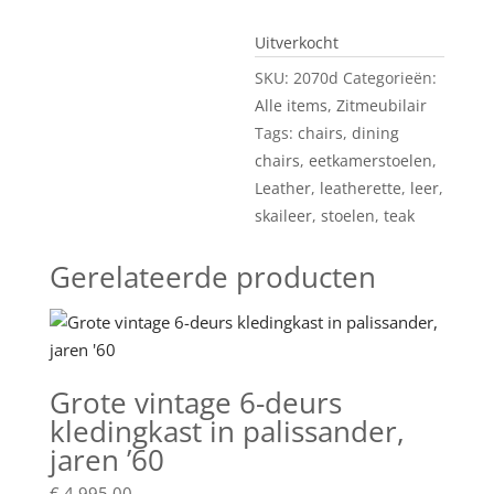
Uitverkocht
SKU:
2070d
Categorieën:
Alle items
,
Zitmeubilair
Tags:
chairs
,
dining
chairs
,
eetkamerstoelen
,
Leather
,
leatherette
,
leer
,
skaileer
,
stoelen
,
teak
Gerelateerde producten
Grote vintage 6-deurs
kledingkast in palissander,
jaren ’60
€
4.995,00