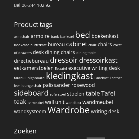
Bel 06-244 102 92
Product tags
bed
armoire
boekenkast
arm chair
bank
bankstel
cabinet
bureau
chairs
bookcase
buffetkast
chair
chest
desk
dining chairs
of drawers
dining table
dressoir
dressoirkast
directiebureau
eetkamerstoelen
executive writing desk
Eettafel
kledingkast
fauteuil
highboard
Ladekast
Leather
palissander
rosewood
leer
lounge chair
sideboard
table
Tafel
stoelen
sofa
stoel
teak
wall unit
wandmeubel
tv meubel
wandkast
Wardrobe
wandsysteem
writing desk
Zoeken