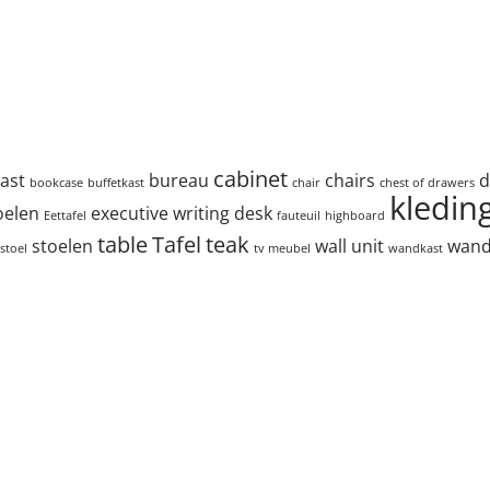
cabinet
ast
bureau
chairs
d
bookcase
buffetkast
chair
chest of drawers
kledin
oelen
executive writing desk
Eettafel
fauteuil
highboard
table
Tafel
teak
stoelen
wall unit
wan
stoel
tv meubel
wandkast