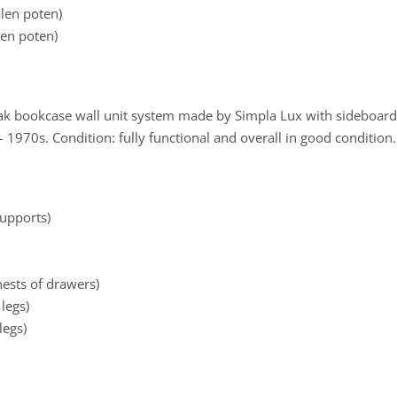
len poten)
len poten)
k bookcase wall unit system made by Simpla Lux with sideboard,
 1970s. Condition: fully functional and overall in good condition.
supports)
hests of drawers)
legs)
legs)