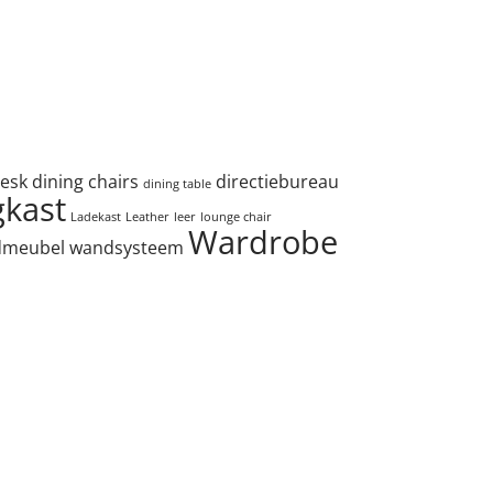
esk
dining chairs
directiebureau
dining table
gkast
Ladekast
Leather
leer
lounge chair
Wardrobe
dmeubel
wandsysteem