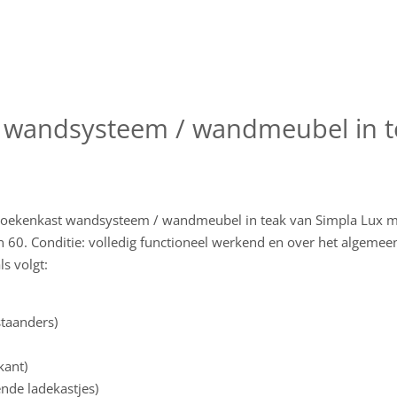
 wandsysteem / wandmeubel in t
boekenkast wandsysteem / wandmeubel in teak van Simpla Lux me
en 60. Conditie: volledig functioneel werkend en over het algemee
ls volgt:
staanders)
kant)
nde ladekastjes)