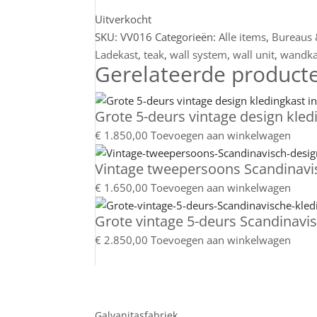
Uitverkocht
SKU:
VV016
Categorieën:
Alle items
,
Bureaus 
Ladekast
,
teak
,
wall system
,
wall unit
,
wandka
Gerelateerde product
Grote 5-deurs vintage design kled
€
1.850,00
Toevoegen aan winkelwagen
Vintage tweepersoons Scandinavis
€
1.650,00
Toevoegen aan winkelwagen
Grote vintage 5-deurs Scandinavis
€
2.850,00
Toevoegen aan winkelwagen
Showroom
Galvanitasfabriek