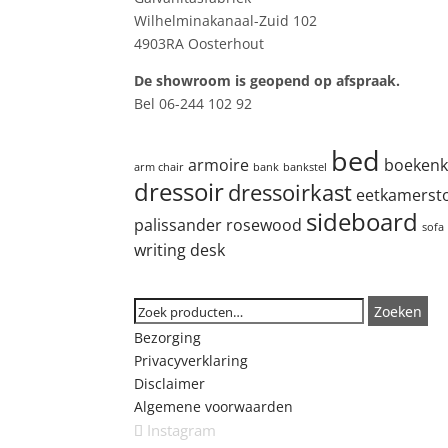
Wilhelminakanaal-Zuid 102
4903RA Oosterhout
De showroom is geopend op afspraak.
Bel 06-244 102 92
Product tags
bed
armoire
boekenk
arm chair
bank
bankstel
dressoir
dressoirkast
eetkamerst
sideboard
palissander
rosewood
sofa
writing desk
Zoeken
Zoeken
Zoeken
naar:
Bezorging
Privacyverklaring
Disclaimer
Algemene voorwaarden
Instagram