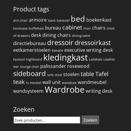
Product tags
bed
armoire
boekenkast
arm chair
bank
bankstel
cabinet
bureau
chairs
bookcase
buffetkast
chair
chest
desk
dining chairs
of drawers
dining table
dressoir
dressoirkast
directiebureau
eetkamerstoelen
executive writing desk
Eettafel
kledingkast
fauteuil
highboard
Ladekast
Leather
palissander
rosewood
leer
lounge chair
sideboard
table
Tafel
stoelen
sofa
stoel
teak
wall unit
wandmeubel
tv meubel
wandkast
Wardrobe
wandsysteem
writing desk
Zoeken
Zoeken
Zoeken
naar: