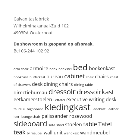
Showroom
Galvanitasfabriek
Wilhelminakanaal-Zuid 102
4903RA Oosterhout
De showroom is geopend op afspraak.
Bel 06-244 102 92
Product tags
bed
armoire
boekenkast
arm chair
bank
bankstel
cabinet
bureau
chairs
bookcase
buffetkast
chair
chest
desk
dining chairs
of drawers
dining table
dressoir
dressoirkast
directiebureau
eetkamerstoelen
executive writing desk
Eettafel
kledingkast
fauteuil
highboard
Ladekast
Leather
palissander
rosewood
leer
lounge chair
sideboard
table
Tafel
stoelen
sofa
stoel
teak
wall unit
wandmeubel
tv meubel
wandkast