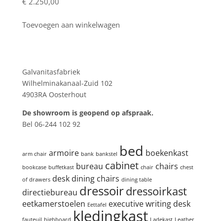
€
2.250,00
Toevoegen aan winkelwagen
Showroom
Galvanitasfabriek
Wilhelminakanaal-Zuid 102
4903RA Oosterhout
De showroom is geopend op afspraak.
Bel 06-244 102 92
Product tags
bed
armoire
boekenkast
arm chair
bank
bankstel
cabinet
bureau
chairs
bookcase
buffetkast
chair
chest
desk
dining chairs
of drawers
dining table
dressoir
dressoirkast
directiebureau
eetkamerstoelen
executive writing desk
Eettafel
kledingkast
fauteuil
highboard
Ladekast
Leather