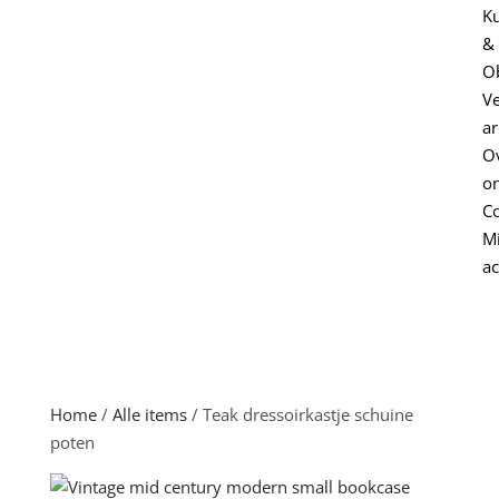
K
&
O
V
ar
O
o
Co
Mi
a
Home
/
Alle items
/ Teak dressoirkastje schuine
poten