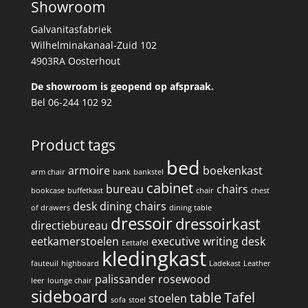
Showroom
Galvanitasfabriek
Wilhelminakanaal-Zuid 102
4903RA Oosterhout
De showroom is geopend op afspraak.
Bel 06-244 102 92
Product tags
bed
armoire
boekenkast
arm chair
bank
bankstel
cabinet
bureau
chairs
bookcase
buffetkast
chair
chest
desk
dining chairs
of drawers
dining table
dressoir
dressoirkast
directiebureau
eetkamerstoelen
executive writing desk
Eettafel
kledingkast
fauteuil
highboard
Ladekast
Leather
palissander
rosewood
leer
lounge chair
sideboard
table
Tafel
stoelen
sofa
stoel