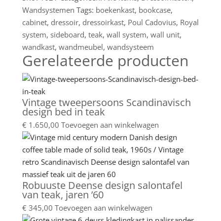
Wandsystemen
Tags:
boekenkast
,
bookcase
,
cabinet
,
dressoir
,
dressoirkast
,
Poul Cadovius
,
Royal
system
,
sideboard
,
teak
,
wall system
,
wall unit
,
wandkast
,
wandmeubel
,
wandsysteem
Gerelateerde producten
Vintage tweepersoons Scandinavisch
design bed in teak
€
1.650,00
Toevoegen aan winkelwagen
Robuuste Deense design salontafel
van teak, jaren ’60
€
345,00
Toevoegen aan winkelwagen