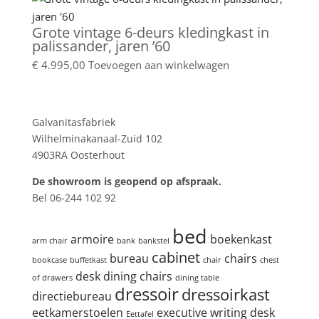
Grote vintage 6-deurs kledingkast in
palissander, jaren ’60
€
4.995,00
Toevoegen aan winkelwagen
Showroom
Galvanitasfabriek
Wilhelminakanaal-Zuid 102
4903RA Oosterhout
De showroom is geopend op afspraak.
Bel 06-244 102 92
Product tags
bed
armoire
boekenkast
arm chair
bank
bankstel
cabinet
bureau
chairs
bookcase
buffetkast
chair
chest
desk
dining chairs
of drawers
dining table
dressoir
dressoirkast
directiebureau
eetkamerstoelen
executive writing desk
Eettafel