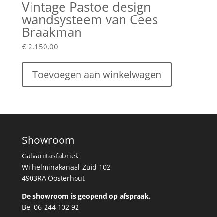
Vintage Pastoe design
wandsysteem van Cees
Braakman
€
2.150,00
Toevoegen aan winkelwagen
Showroom
Galvanitasfabriek
Wilhelminakanaal-Zuid 102
4903RA Oosterhout
De showroom is geopend op afspraak.
Bel 06-244 102 92