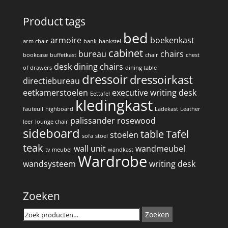
Product tags
bed
armoire
boekenkast
arm chair
bank
bankstel
cabinet
bureau
chairs
bookcase
buffetkast
chair
chest
desk
dining chairs
of drawers
dining table
dressoir
dressoirkast
directiebureau
eetkamerstoelen
executive writing desk
Eettafel
kledingkast
fauteuil
highboard
Ladekast
Leather
palissander
rosewood
leer
lounge chair
sideboard
table
Tafel
stoelen
sofa
stoel
teak
wall unit
wandmeubel
tv meubel
wandkast
Wardrobe
wandsysteem
writing desk
Zoeken
Zoeken
Zoeken
naar: