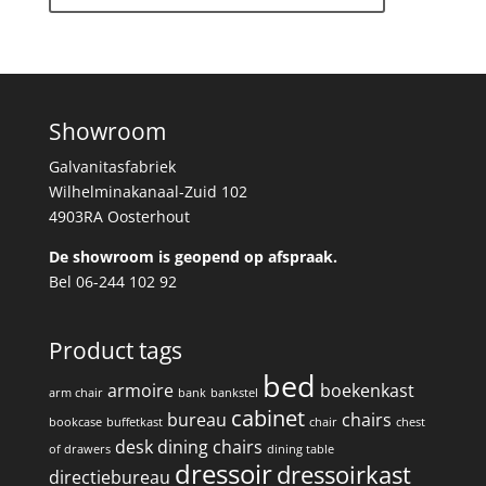
Showroom
Galvanitasfabriek
Wilhelminakanaal-Zuid 102
4903RA Oosterhout
De showroom is geopend op afspraak.
Bel 06-244 102 92
Product tags
bed
armoire
boekenkast
arm chair
bank
bankstel
cabinet
bureau
chairs
bookcase
buffetkast
chair
chest
desk
dining chairs
of drawers
dining table
dressoir
dressoirkast
directiebureau