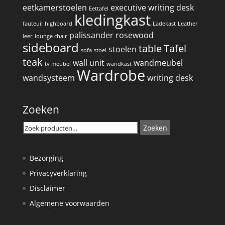
eetkamerstoelen
executive writing desk
Eettafel
kledingkast
fauteuil
highboard
Ladekast
Leather
palissander
rosewood
leer
lounge chair
sideboard
table
Tafel
stoelen
sofa
stoel
teak
wall unit
wandmeubel
tv meubel
wandkast
Wardrobe
wandsysteem
writing desk
Zoeken
Zoeken
Zoeken
naar:
Bezorging
Privacyverklaring
Disclaimer
Algemene voorwaarden