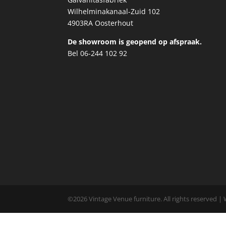
Wilhelminakanaal-Zuid 102
4903RA Oosterhout
De showroom is geopend op afspraak.
Bel 06-244 102 92
©
2026
Vintage Venue furniture. All rights reserved 