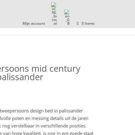
COLLECTIE
OVER ONS
CONTACT
Mijn account
0 Items
ersoons mid century
palissander
tweepersoons design bed in palissander
jlvolle poten en messing details uit de jaren
 nog verstelbaar in verschillende posities.
 van hoge kwaliteit, is nog in erg goede staat