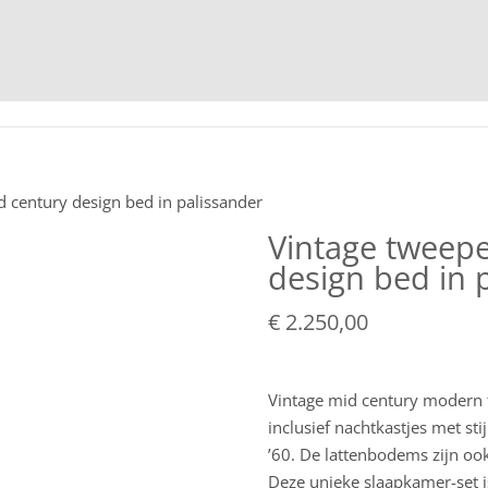
HOME
 century design bed in palissander
Vintage tweep
design bed in 
€
2.250,00
Vintage mid century modern 
inclusief nachtkastjes met sti
’60. De lattenbodems zijn ook
Deze unieke slaapkamer-set is