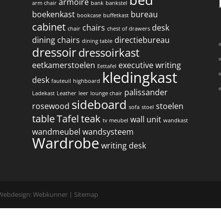
armoire
arm chair
bank
bankstel
boekenkast
bureau
bookcase
buffetkast
cabinet
chairs
desk
chair
chest of drawers
dining chairs
directiebureau
dining table
dressoir
dressoirkast
eetkamerstoelen
executive writing
Eettafel
kledingkast
desk
fauteuil
highboard
palissander
Ladekast
Leather
leer
lounge chair
sideboard
rosewood
stoelen
sofa
stoel
table
Tafel
teak
wall unit
tv meubel
wandkast
wandmeubel
wandsysteem
Wardrobe
writing desk
| Webdesign:
Webkunner
|
Sitemap