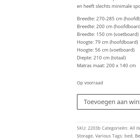
en heeft slechts minimale spo
Breedte: 270-285 cm (hoofdb
Breedte: 200 cm (hoofdboard
Breedte: 150 cm (voetboard)
Hoogte: 79 cm (hoofdboard)
Hoogte: 56 cm (voetboard)
Diepte: 210 cm (totaal)
Matras maat: 200 x 140 cm
Op voorraad
Vintage
Toevoegen aan wi
tweepersoons
mid
century
SKU:
2203b
Categorieën:
All i
design
Storage
,
Various
Tags:
bed
,
Be
bed