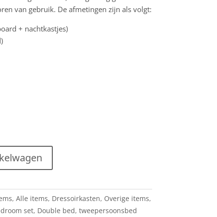
ren van gebruik. De afmetingen zijn als volgt:
oard + nachtkastjes)
)
nkelwagen
tems
,
Alle items
,
Dressoirkasten
,
Overige items
,
droom set
,
Double bed
,
tweepersoonsbed