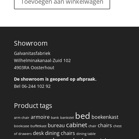
Toevoegen aan winkelwagen
Showroom
Galvanitasfabriek
Wilhelminakanaal-Zuid 102
4903RA Oosterhout
De showroom is geopend op afspraak.
Bel 06-244 102 92
Product tags
bed
armoire
boekenkast
arm chair
bank
bankstel
cabinet
bureau
chairs
bookcase
buffetkast
chair
chest
desk
dining chairs
of drawers
dining table