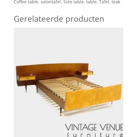
Coffee table
,
salontafel
,
Side table
,
table
,
Tafel
,
teak
jaren
'60
Gerelateerde producten
hoeveelheid