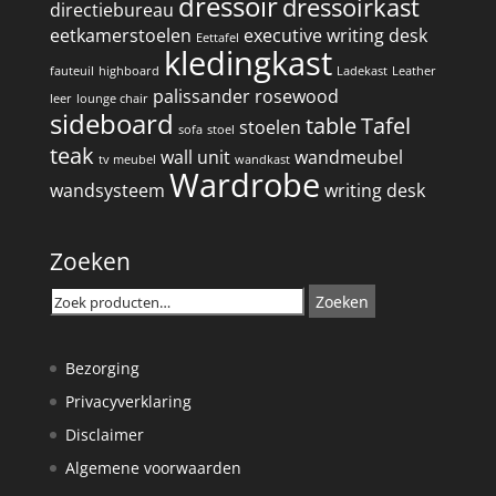
dressoir
dressoirkast
directiebureau
eetkamerstoelen
executive writing desk
Eettafel
kledingkast
fauteuil
highboard
Ladekast
Leather
palissander
rosewood
leer
lounge chair
sideboard
table
Tafel
stoelen
sofa
stoel
teak
wall unit
wandmeubel
tv meubel
wandkast
Wardrobe
wandsysteem
writing desk
Zoeken
Zoeken
Zoeken
naar:
Bezorging
Privacyverklaring
Disclaimer
Algemene voorwaarden