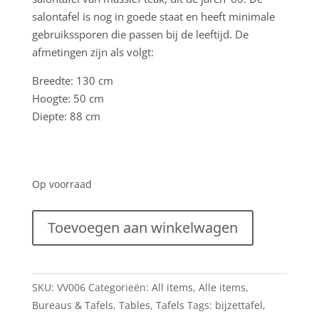
salontafel is nog in goede staat en heeft minimale
gebruikssporen die passen bij de leeftijd. De
afmetingen zijn als volgt:
Breedte: 130 cm
Hoogte: 50 cm
Diepte: 88 cm
Op voorraad
Robuuste
Toevoegen aan winkelwagen
Deense
design
salontafel
SKU:
VV006
Categorieën:
All items
,
Alle items
,
van
Bureaus & Tafels
,
Tables
,
Tafels
Tags:
bijzettafel
,
teak,