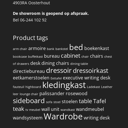
4903RA Oosterhout
De showroom is geopend op afspraak.
Bel 06-244 102 92
Product tags
bed
armoire
boekenkast
arm chair
bank
bankstel
cabinet
bureau
chairs
bookcase
buffetkast
chair
chest
desk
dining chairs
of drawers
dining table
dressoir
dressoirkast
directiebureau
eetkamerstoelen
executive writing desk
Eettafel
kledingkast
fauteuil
highboard
Ladekast
Leather
palissander
rosewood
leer
lounge chair
sideboard
table
Tafel
stoelen
sofa
stoel
teak
wall unit
wandmeubel
tv meubel
wandkast
Wardrobe
wandsysteem
writing desk