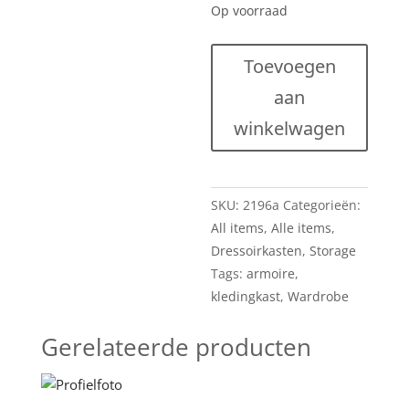
Op voorraad
Grote
Toevoegen
vintage
aan
6-
deurs
winkelwagen
kledingkast
in
palissander,
SKU:
2196a
Categorieën:
jaren
All items
,
Alle items
,
'60
Dressoirkasten
,
Storage
hoeveelheid
Tags:
armoire
,
kledingkast
,
Wardrobe
Gerelateerde producten