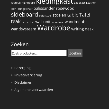
kledingkast
fauteuil
highboard
Ladekast
Leather
palissander
rosewood
leer
lounge chair
sideboard
table
Tafel
stoelen
sofa
stoel
teak
wall unit
wandmeubel
tv meubel
wandkast
Wardrobe
wandsysteem
writing desk
Zoeken
Zoeken
Zoeken
naar:
Bezorging
Privacyverklaring
Disclaimer
Algemene voorwaarden