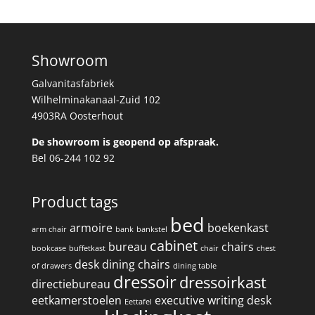
Showroom
Galvanitasfabriek
Wilhelminakanaal-Zuid 102
4903RA Oosterhout
De showroom is geopend op afspraak.
Bel 06-244 102 92
Product tags
bed
armoire
boekenkast
arm chair
bank
bankstel
cabinet
bureau
chairs
bookcase
buffetkast
chair
chest
desk
dining chairs
of drawers
dining table
dressoir
dressoirkast
directiebureau
eetkamerstoelen
executive writing desk
Eettafel