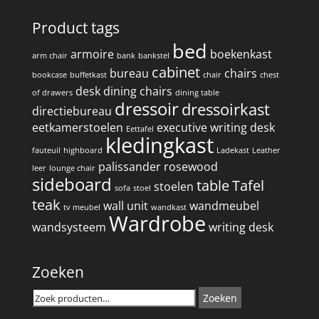
Product tags
bed
armoire
boekenkast
arm chair
bank
bankstel
cabinet
bureau
chairs
bookcase
buffetkast
chair
chest
desk
dining chairs
of drawers
dining table
dressoir
dressoirkast
directiebureau
eetkamerstoelen
executive writing desk
Eettafel
kledingkast
fauteuil
highboard
Ladekast
Leather
palissander
rosewood
leer
lounge chair
sideboard
table
Tafel
stoelen
sofa
stoel
teak
wall unit
wandmeubel
tv meubel
wandkast
Wardrobe
wandsysteem
writing desk
Zoeken
Zoeken
Zoeken
naar: