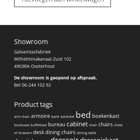
Showroom
Galvanitasfabriek
Wilhelminakanaal-Zuid 102
4903RA Oosterhout
De showroom is geopend op afspraak.
Bel 06-244 102 92
Product tags
bed
armoire
boekenkast
arm chair
bank
bankstel
cabinet
bureau
chairs
bookcase
buffetkast
chair
chest
desk
dining chairs
of drawers
dining table
dressoir