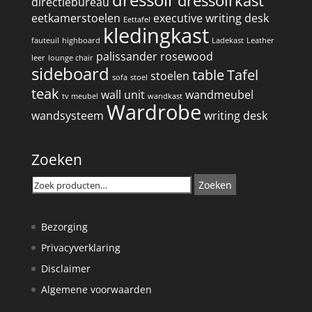
dressoirkast
directiebureau
eetkamerstoelen
executive writing desk
Eettafel
kledingkast
fauteuil
highboard
Ladekast
Leather
palissander
rosewood
leer
lounge chair
sideboard
table
Tafel
stoelen
sofa
stoel
teak
wall unit
wandmeubel
tv meubel
wandkast
Wardrobe
wandsysteem
writing desk
Zoeken
Zoeken
Zoeken
naar:
Bezorging
Privacyverklaring
Disclaimer
Algemene voorwaarden