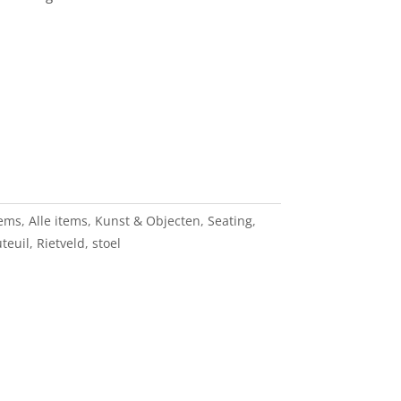
tems
,
Alle items
,
Kunst & Objecten
,
Seating
,
uteuil
,
Rietveld
,
stoel