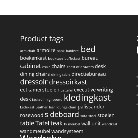
Product tags
bed
armoire
arm chair
bank
bankstel
boekenkast
bureau
bookcase
buffetkast
cabinet
chairs
desk
chair
chest of drawers
dining chairs
directiebureau
dining table
dressoir
dressoirkast
eetkamerstoelen
executive writing
Eettafel
kledingkast
desk
fauteuil
highboard
palissander
Ladekast
Leather
leer
lounge chair
sideboard
rosewood
stoelen
sofa
stoel
table
Tafel
teak
wall unit
tv meubel
wandkast
wandmeubel
wandsysteem