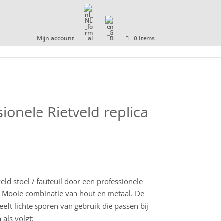
COLLECTIE
OVER ONS
CONTACT
Mijn account
0 Items
ionele Rietveld replica
eld stoel / fauteuil door een professionele
. Mooie combinatie van hout en metaal. De
heeft lichte sporen van gebruik die passen bij
 als volgt: