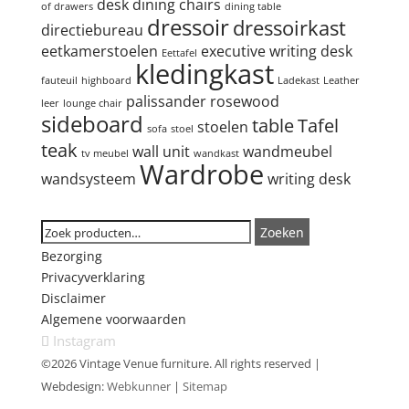
desk
dining chairs
of drawers
dining table
dressoir
dressoirkast
directiebureau
eetkamerstoelen
executive writing desk
Eettafel
kledingkast
fauteuil
highboard
Ladekast
Leather
palissander
rosewood
leer
lounge chair
sideboard
table
Tafel
stoelen
sofa
stoel
teak
wall unit
wandmeubel
tv meubel
wandkast
Wardrobe
wandsysteem
writing desk
Zoeken
Zoeken
Zoeken
naar:
Bezorging
Privacyverklaring
Disclaimer
Algemene voorwaarden
Instagram
©2026 Vintage Venue furniture. All rights reserved |
Webdesign:
Webkunner
|
Sitemap