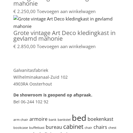
mahonie
€
2.250,00
Toevoegen aan winkelwagen
Grote vintage Art Deco kledingkast in
gevlamd mahonie
€
2.850,00
Toevoegen aan winkelwagen
Showroom
Galvanitasfabriek
Wilhelminakanaal-Zuid 102
4903RA Oosterhout
De showroom is geopend op afspraak.
Bel 06-244 102 92
Product tags
bed
armoire
boekenkast
arm chair
bank
bankstel
cabinet
bureau
chairs
bookcase
buffetkast
chair
chest