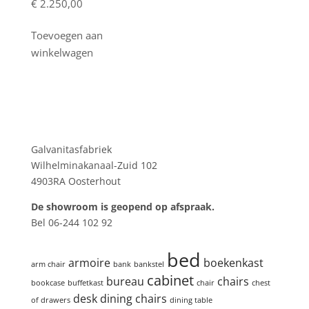
€
2.250,00
Toevoegen aan
winkelwagen
Showroom
Galvanitasfabriek
Wilhelminakanaal-Zuid 102
4903RA Oosterhout
De showroom is geopend op afspraak.
Bel 06-244 102 92
Product tags
bed
armoire
boekenkast
arm chair
bank
bankstel
cabinet
bureau
chairs
bookcase
buffetkast
chair
chest
desk
dining chairs
of drawers
dining table