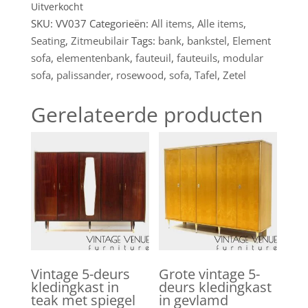
Uitverkocht
SKU:
VV037
Categorieën:
All items
,
Alle items
,
Seating
,
Zitmeubilair
Tags:
bank
,
bankstel
,
Element
sofa
,
elementenbank
,
fauteuil
,
fauteuils
,
modular
sofa
,
palissander
,
rosewood
,
sofa
,
Tafel
,
Zetel
Gerelateerde producten
Vintage 5-deurs
Grote vintage 5-
kledingkast in
deurs kledingkast
teak met spiegel
in gevlamd