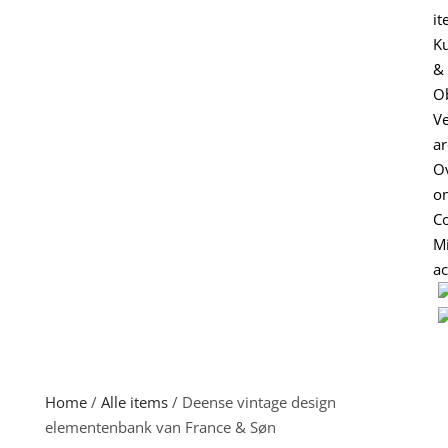
it
K
&
O
V
ar
O
o
Co
Mi
a
Home
/
Alle items
/ Deense vintage design
elementenbank van France & Søn