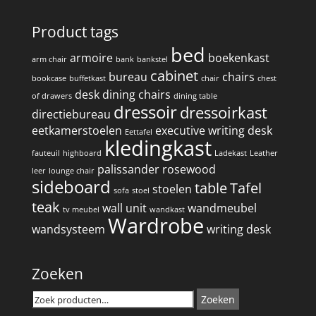
Product tags
bed
armoire
boekenkast
arm chair
bank
bankstel
cabinet
bureau
chairs
bookcase
buffetkast
chair
chest
desk
dining chairs
of drawers
dining table
dressoir
dressoirkast
directiebureau
eetkamerstoelen
executive writing desk
Eettafel
kledingkast
fauteuil
highboard
Ladekast
Leather
palissander
rosewood
leer
lounge chair
sideboard
table
Tafel
stoelen
sofa
stoel
teak
wall unit
wandmeubel
tv meubel
wandkast
Wardrobe
wandsysteem
writing desk
Zoeken
Zoeken
Zoeken
naar: