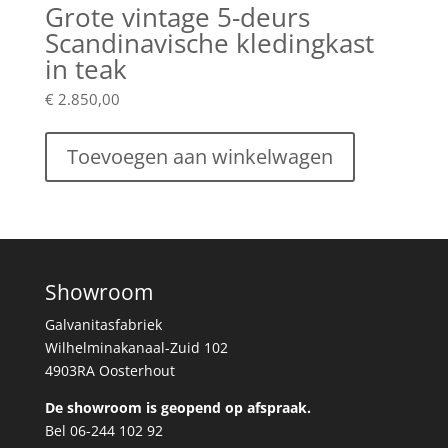
Grote vintage 5-deurs
Scandinavische kledingkast
in teak
€
2.850,00
Toevoegen aan winkelwagen
Showroom
Galvanitasfabriek
Wilhelminakanaal-Zuid 102
4903RA Oosterhout
De showroom is geopend op afspraak.
Bel 06-244 102 92