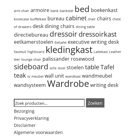
bed
armoire
boekenkast
arm chair
bank
bankstel
cabinet
bureau
chairs
bookcase
buffetkast
chair
chest
desk
dining chairs
of drawers
dining table
dressoir
dressoirkast
directiebureau
eetkamerstoelen
executive writing desk
Eettafel
kledingkast
fauteuil
highboard
Ladekast
Leather
palissander
rosewood
leer
lounge chair
sideboard
table
Tafel
stoelen
sofa
stoel
teak
wall unit
wandmeubel
tv meubel
wandkast
Wardrobe
wandsysteem
writing desk
Zoeken
Zoeken
Zoeken
naar:
Bezorging
Privacyverklaring
Disclaimer
Algemene voorwaarden