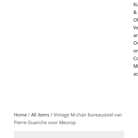
K
&
O
V
ar
O
o
Co
Mi
a
Home
/
All items
/ Vintage M-chair bureaustoel van
Pierre Guariche voor Meurop