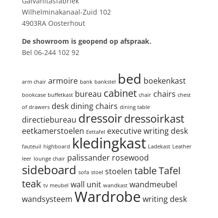
Galvanitasfabriek
Wilhelminakanaal-Zuid 102
4903RA Oosterhout
De showroom is geopend op afspraak.
Bel 06-244 102 92
Product tags
bed
armoire
boekenkast
arm chair
bank
bankstel
cabinet
bureau
chairs
bookcase
buffetkast
chair
chest
desk
dining chairs
of drawers
dining table
dressoir
dressoirkast
directiebureau
eetkamerstoelen
executive writing desk
Eettafel
kledingkast
fauteuil
highboard
Ladekast
Leather
palissander
rosewood
leer
lounge chair
sideboard
table
Tafel
stoelen
sofa
stoel
teak
wall unit
wandmeubel
tv meubel
wandkast
Wardrobe
wandsysteem
writing desk
Zoeken